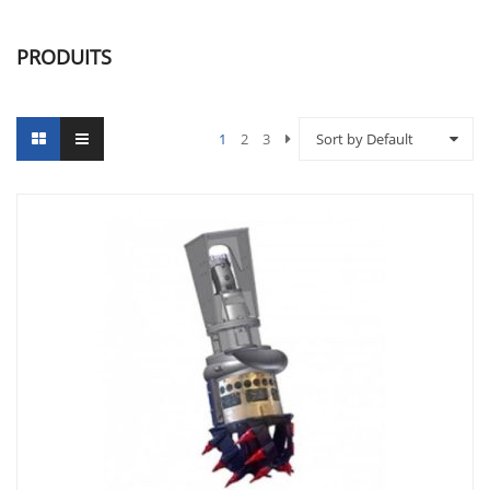
PRODUITS
1
2
3
Sort by Default