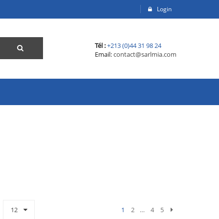
Login
Tél :
+213 (0)44 31 98 24
Email:
contact@sarlmia.com
12
1
2
…
4
5