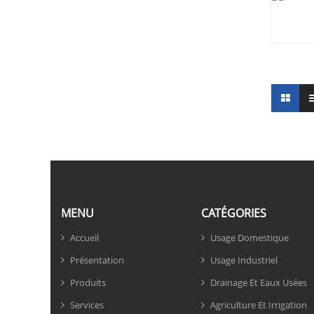
MENU
CATÉGORIES
Accueil
Usage Domestique
Présentation
Usage Industriel
Produits
Drainage Et Eaux Usées
Services
Agriculture Et Irrigation