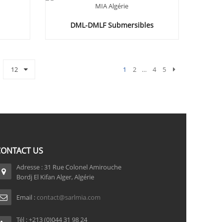
DML-DMLF Submersibles
12
1
2
…
4
5
CONTACT US
Adresse : 31 Rue Colonel Amirouche
Bordj El Kifan Alger, Algérie
Email :
contact@sarlmia.com
Tél : +213 (0)044 31 98 24