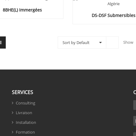
8BHE(L) Immergées
DS-DSF Submersibles
Show
Sort by Default
SERVICES
Consulting
Livraison
Installation
Formation